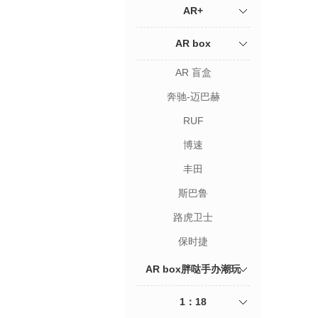
AR+
AR box
AR 盲盒
奔驰-迈巴赫
RUF
博速
丰田
斯巴鲁
路虎卫士
保时捷
AR box胖哒手办潮玩
1：18