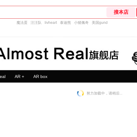
魔法蛋
汪汪队
livheart
泰迪熊
小猪佩奇
美国gund
eal
AR +
AR box
努力加载中，请稍后...