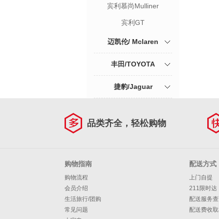
宾利慕尚Mulliner
宾利GT
迈凯伦/ Mclaren
丰田/TOYOTA
捷豹/Jaguar
品类齐全，轻松购物
购物指南
配送方式
购物流程
上门自提
会员介绍
211限时达
生活旅行/团购
配送服务查
常见问题
配送费收取